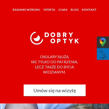
BADANIE WZROKU
OFERTA
O NAS
BLOG
KONTAKT
OKULARY SŁUŻĄ
NIE TYLKO DO PATRZENIA,
LECZ TAKŻE DO BYCIA
WIDZIANYM.
Umów się na wizytę