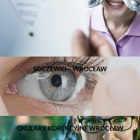
SOCZEWKI – WROCŁAW
OKULARY KOREKCYJNE WROCŁAW