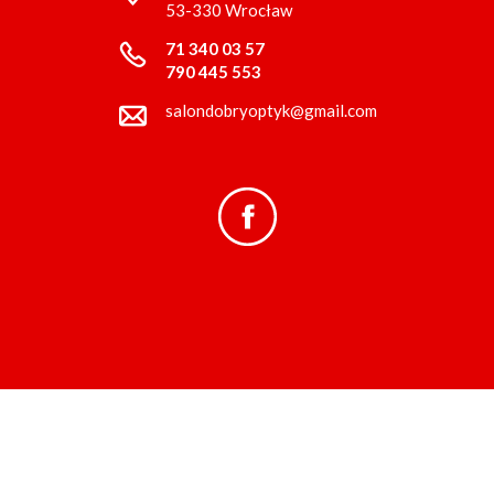
53-330 Wrocław
71 340 03 57
790 445 553
salondobryoptyk@gmail.com